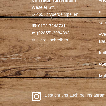
Christian Hülsermann
▸Ho
Weseler Str. 7
mit
D-46562 Voerde-Spellen
sam
☎ 0172-7348731
🖶 (02855)-3084893
▸Ve
✉
E-Mail schreiben
Bau
fre
▸Se
täg
Besucht uns auch bei
Instagram