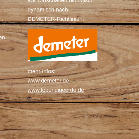
Wir wirtschaften biologisch-
dynamisch nach
h.
DEMETER-Richtlinien.
en
mehr Infos:
www.demeter.de
www.lebendigeerde.de