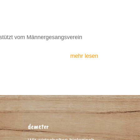
rstützt vom Männergesangsverein
mehr lesen
demeter