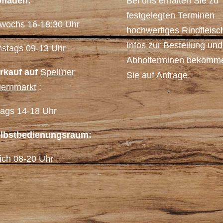
fladen:
Bei uns erhalten Sie zu
festgelegten Terminen
twochs 16-18:30 Uhr
hochwertiges Rindfleisc
Infos zur Bestellung und
stags 09-13 Uhr
Abholterminen bekomm
rkauf auf
Spell'ner
Sie auf Anfrage.
ernmarkt
:
itags 14-18 Uhr
lbstbedienungsraum:
lich 08-20 Uhr