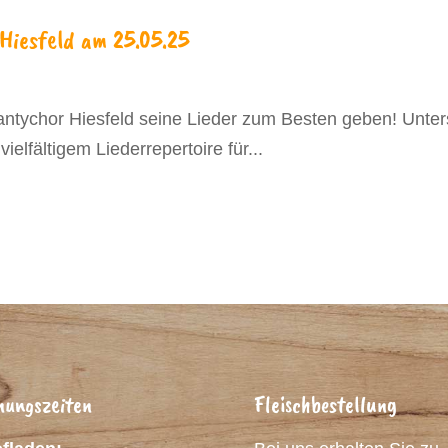
Hiesfeld am 25.05.25
antychor Hiesfeld seine Lieder zum Besten geben! Unte
ielfältigem Liederrepertoire für...
nungszeiten
Fleischbestellung